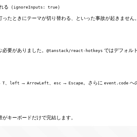
れる（
）
ignoreInputs: true
打ったときにテーマが切り替わる、といった事故が起きません
ぶ必要がありました。
ではデフォル
@tanstack/react-hotkeys
→
、
→
、
→
。さらに
への
T
left
ArrowLeft
esc
Escape
event.code
替がキーボードだけで完結します。