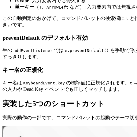
: 入力要素内でも発火する
Escape
単一キー
（
、
など）: 入力要素内では無視さ
T
ArrowLeft
この自動判定のおかげで、コマンドパレットの検索欄に
と
t
きいです。
preventDefault のデフォルト有効
生の
では
を手動で呼
addEventListener
e.preventDefault()
すっきりします。
キー名の正規化
キー名は
の標準値に正規化されます。
KeyboardEvent.key
t
の入力や Dead Key イベントでも正しくマッチします。
実装した5つのショートカット
実際の動作の一部です。コマンドパレットの起動やテーマ切