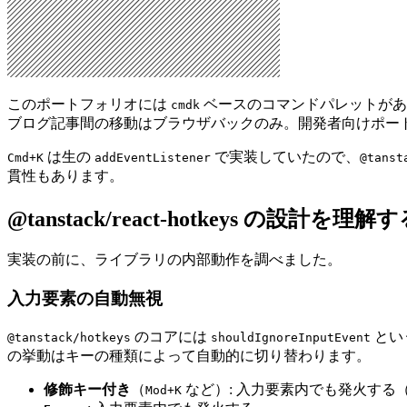
このポートフォリオには
ベースのコマンドパレットがあ
cmdk
ブログ記事間の移動はブラウザバックのみ。開発者向けポー
は生の
で実装していたので、
Cmd+K
addEventListener
@tanst
貫性もあります。
@tanstack/react-hotkeys の設計を理解
実装の前に、ライブラリの内部動作を調べました。
入力要素の自動無視
のコアには
とい
@tanstack/hotkeys
shouldIgnoreInputEvent
の挙動はキーの種類によって自動的に切り替わります。
修飾キー付き
（
など）: 入力要素内でも発火する
Mod+K