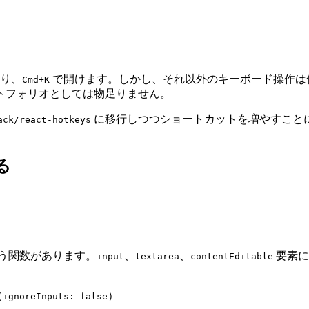
り、
で開けます。しかし、それ以外のキーボード操作は
Cmd+K
トフォリオとしては物足りません。
に移行しつつショートカットを増やすことにしま
ack/react-hotkeys
する
う関数があります。
、
、
要素に
input
textarea
contentEditable
（
）
ignoreInputs: false